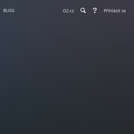
BLOG
O2.cz
Přihlásit se