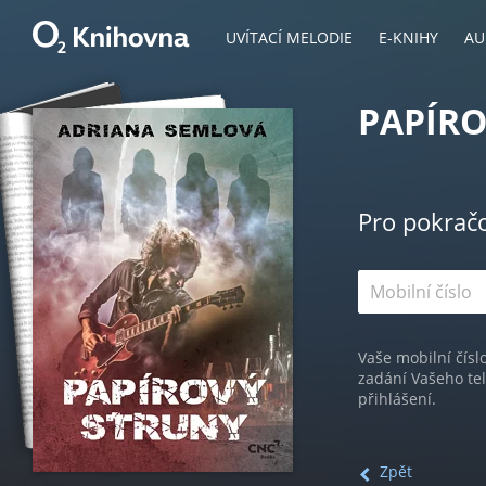
UVÍTACÍ MELODIE
E-KNIHY
AU
PAPÍR
Pro pokrač
Vaše mobilní čísl
zadání Vašeho te
přihlášení.
Zpět