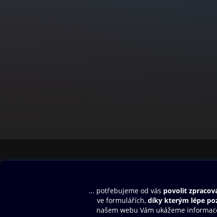
Obsah ke stažení
Moje O2 Knih
Uvítací melodie
Přihlásit se
Aplikace a hry
E-knihy
Dárkový poukaz
SMS/MMS Info
Audioknihy
Nápověda
Blog