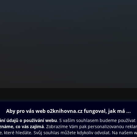
ovna
Další zábava
Oneplay
Oneplay Originály
Sport