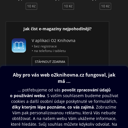
10 Kč
10 Kč
10 Kč
Jak číst e-magazíny nejpohodlněji?
V aplikaci O2 Knihovna
• bez registrace
• na telefonu i tabletu
STÁHNOUT ZDARMA
Obsah ke stažení
Moje O2 Knihovna
Další zábava