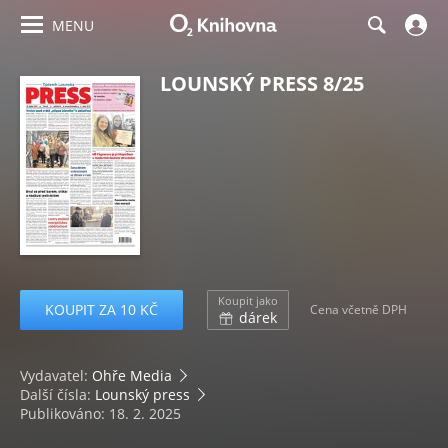
MENU
LOUNSKÝ PRESS 8/25
Koupit jako
KOUPIT ZA 10 KČ
Cena včetně DPH
dárek
Vydavatel:
Ohře Media
Další čísla:
Lounský press
Publikováno: 18. 2. 2025