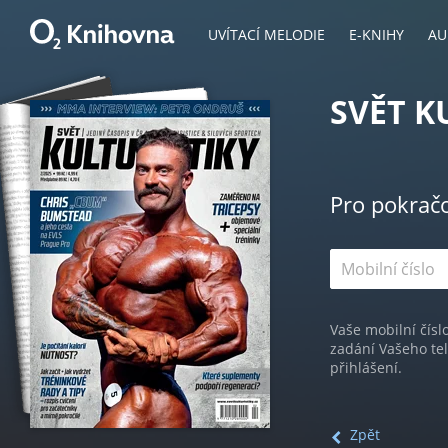
UVÍTACÍ MELODIE
E-KNIHY
AU
SVĚT K
Pro pokrač
Vaše mobilní čísl
zadání Vašeho te
přihlášení.
Zpět