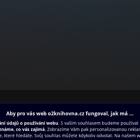
ovna
Další zábava
Oneplay
Oneplay Originály
Sport