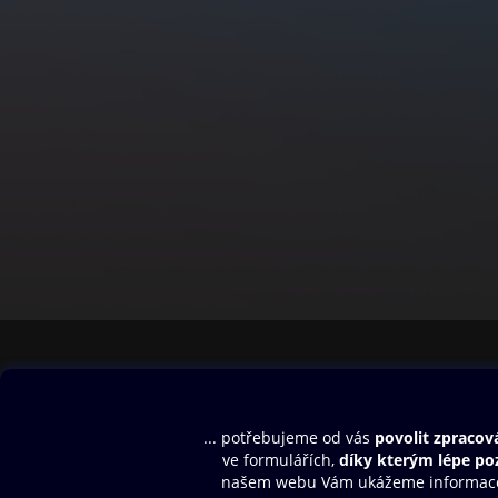
Obsah ke stažení
Moje O2 Knih
Uvítací melodie
Přihlásit se
Aplikace a hry
E-knihy
Dárkový poukaz
SMS/MMS Info
Audioknihy
Nápověda
Blog