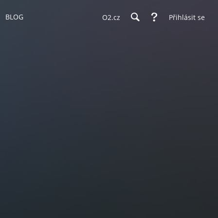
BLOG
O2.cz
Přihlásit se