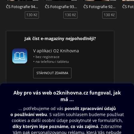
ČS Fotografie 94/2026
ČS Fotografie 93/26
ČS Fotografie 92/2026
130 Kč
130 Kč
130 Kč
Jak číst e-magazíny nejpohodlněji?
V aplikaci O2 Knihovna
• bez registrace
• na telefonu i tabletu
STÁHNOUT ZDARMA
Obsah ke stažení
Moje O2 Knihovna