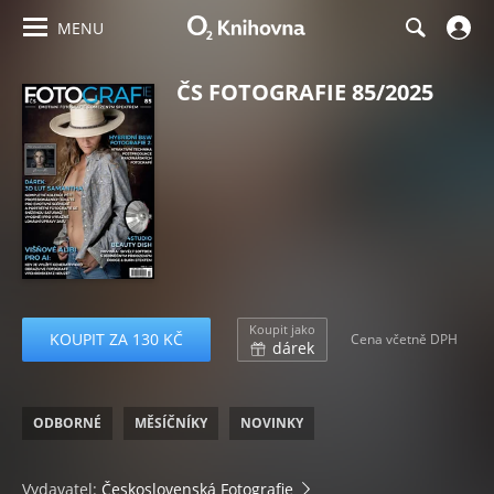
MENU
ČS FOTOGRAFIE 85/2025
Koupit jako
KOUPIT ZA 130 KČ
Cena včetně DPH
dárek
ODBORNÉ
MĚSÍČNÍKY
NOVINKY
Vydavatel:
Československá Fotografie