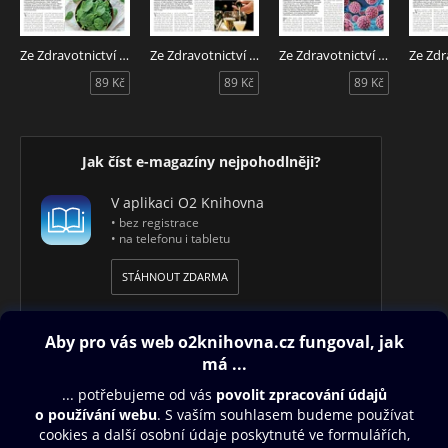
Ze Zdravotnictví 7/2026
Ze Zdravotnictví 6/2026
Ze Zdravotnictví 5/2026
89 Kč
89 Kč
89 Kč
Jak číst e-magazíny nejpohodlněji?
V aplikaci O2 Knihovna
• bez registrace
• na telefonu i tabletu
STÁHNOUT ZDARMA
Obsah ke stažení
Moje O2 Knihovna