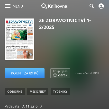
MENU
ZE ZDRAVOTNICTVÍ 1-
2/2025
Koupit jako
KOUPIT ZA 89 KČ
Cena včetně DPH
dárek
ODBORNÉ
MĚSÍČNÍKY
TÝDENÍKY
Vydavatel:
A 11 s.r.o.