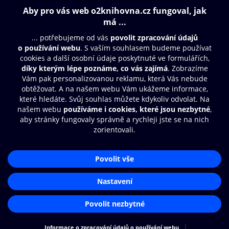
Obsah ke stažení
Moje O2 Knihovna
Další zábava
© O2 Czech Republic a.s.
Nákupní řád
Přístupnost
Aplikace O2 Knihovna
Zásady zpracování osobních údajů
Čti a poslouchej své e-knihy a
Cookies
audioknihy rychleji a pohodlněji.
Nastavení cookies
STÁHNOUT