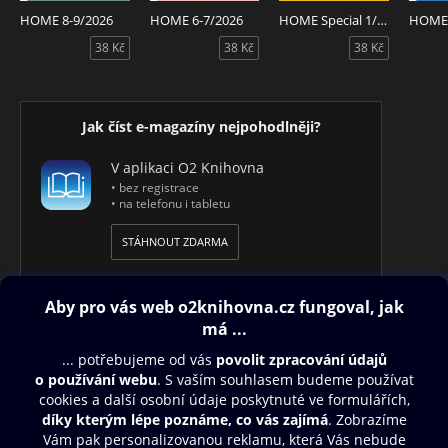
HOME 8-9/2026
HOME 6-7/2026
HOME Special 1/2026
HOME 
38 Kč
38 Kč
38 Kč
Jak číst e-magazíny nejpohodlněji?
V aplikaci O2 Knihovna
• bez registrace
• na telefonu i tabletu
STÁHNOUT ZDARMA
Obsah ke stažení
Moje O2 Knihovna