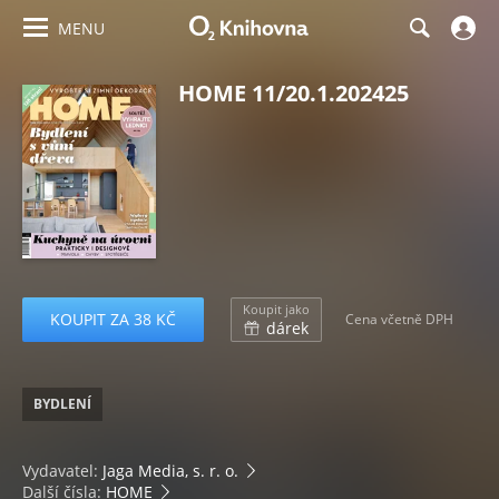
MENU
HOME 11/20.1.202425
Koupit jako
KOUPIT ZA 38 KČ
Cena včetně DPH
dárek
BYDLENÍ
Vydavatel:
Jaga Media, s. r. o.
Další čísla:
HOME