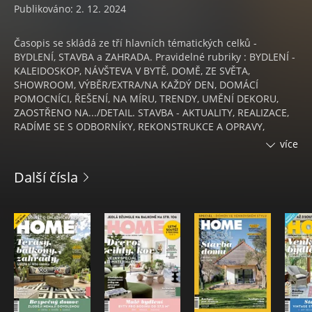
Publikováno: 2. 12. 2024
Časopis se skládá ze tří hlavních tématických celků -
BYDLENÍ, STAVBA a ZAHRADA. Pravidelné rubriky : BYDLENÍ -
KALEIDOSKOP, NÁVŠTEVA V BYTĚ, DOMĚ, ZE SVĚTA,
SHOWROOM, VÝBĚR/EXTRA/NA KAŽDÝ DEN, DOMÁCÍ
POMOCNÍCI, ŘEŠENÍ, NA MÍRU, TRENDY, UMĚNÍ DEKORU,
ZAOSTŘENO NA.../DETAIL. STAVBA - AKTUALITY, REALIZACE,
RADÍME SE S ODBORNÍKY, REKONSTRUKCE A OPRAVY,
POSTŘEHY, EKOLOGICKÉ A ENERGETICKY ÚSPORNÉ BYDLENÍ,
více
LEXIKON STAVITELE, DETAIL/ZAOSTŘENO NA..., JAK A Z ČEHO,
PRO A PROTI, OTAZNÍKY A PARAGRAFY, FINANCE, TEPLO
Další čísla
DOMOVA. ZAHRADA - MĚSÍC V ZAHRADĚ, NÉVŠTEVA V
ZAHRADĚ, ZAHRADNÍ ARCHITEKT, INSPIRACE/TIPY DO
ZAHRADY, ZAHRADNÍ TECHNIKA A NÁŘADÍ, RELAX.