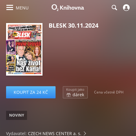
MENU
BLESK 30.11.2024
Koupit jako
KOUPIT ZA 24 KČ
Cena včetně DPH
dárek
NOVINY
Vydavatel:
CZECH NEWS CENTER a. s.