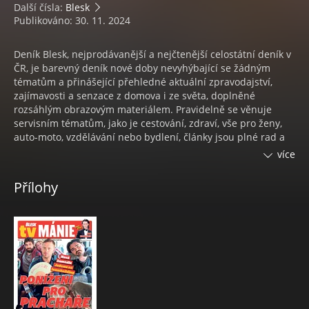
Další čísla:
Blesk
Publikováno: 30. 11. 2024
Deník Blesk, nejprodávanější a nejčtenější celostátní deník v
ČR, je barevný deník nové doby nevyhýbající se žádným
tématům a přinášející přehledné aktuální zpravodajství,
zajímavosti a senzace z domova i ze světa, doplněné
rozsáhlým obrazovým materiálem. Pravidelně se věnuje
servisním tématům, jako je cestování, zdraví, vše pro ženy,
auto-moto, vzdělávání nebo bydlení, články jsou plné rad a
doporučení. Sobotní příloha je souhrnem nejzajímavějších
více
událostí týdne ve společnosti. V pátek vychází se
suplementem Blesk magazín. Deník Blesk vychází v
Přílohy
regionálních mutacích Praha, Praha a střední Čechy, jižní
Čechy, východní Čechy, severní Čechy, západní Čechy, Brno a
okolí, jižní Morava a severní Morava. V neděli vychází jeho
magazínový sourozenec Nedělní BLESK.