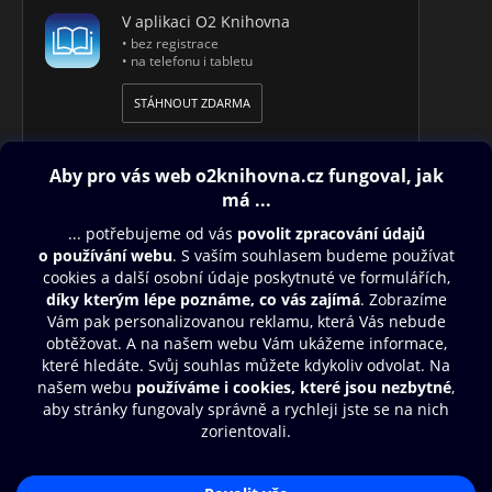
V aplikaci O2 Knihovna
• bez registrace
• na telefonu i tabletu
STÁHNOUT ZDARMA
Obsah ke stažení
Moje O2 Knihovna
Další zábava
© O2 Czech Republic a.s.
Nákupní řád
Přístupnost