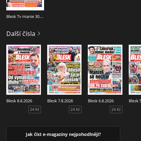
Blesk Tv manie 30.11.2024
Další čísla
Blesk 8.8.2026
Blesk 7.8.2026
Blesk 6.8.2026
Blesk 
24 Kč
24 Kč
24 Kč
Jak číst e-magazíny nejpohodlněji?