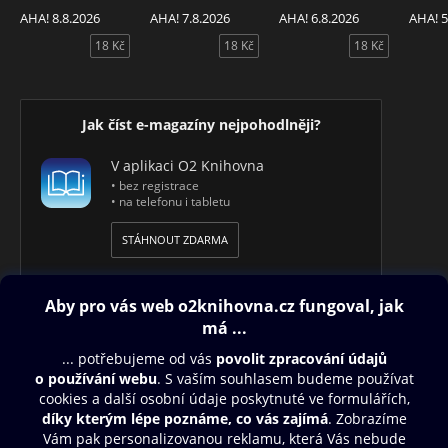
AHA! 8.8.2026
AHA! 7.8.2026
AHA! 6.8.2026
AHA! 5
18 Kč
18 Kč
18 Kč
Jak číst e-magazíny nejpohodlněji?
V aplikaci O2 Knihovna
• bez registrace
• na telefonu i tabletu
STÁHNOUT ZDARMA
Obsah ke stažení
Moje O2 Knihovna