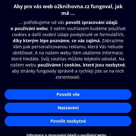
Obsah ke stažení
Moje O2 Knihovna
Další zábava
© O2 Czech Republic a.s.
Nákupní řád
Přístupnost
Aplikace O2 Knihovna
Zásady zpracování osobních údajů
Čti a poslouchej své e-knihy a
Cookies
audioknihy rychleji a pohodlněji.
Nastavení cookies
STÁHNOUT