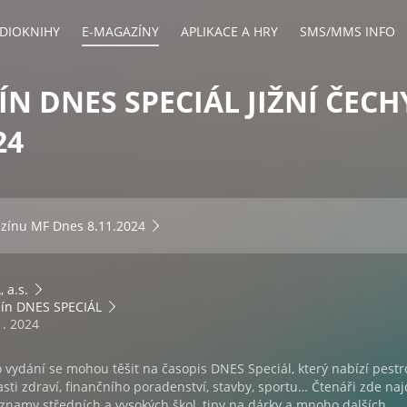
DIOKNIHY
E-MAGAZÍNY
APLIKACE A HRY
SMS/MMS INFO
N DNES SPECIÁL JIŽNÍ ČECHY
24
azínu
MF Dnes 8.11.2024
 a.s.
ín DNES SPECIÁL
1. 2024
 vydání se mohou těšit na časopis DNES Speciál, který nabízí pest
asti zdraví, finančního poradenství, stavby, sportu… Čtenáři zde na
znamy středních a vysokých škol, tipy na dárky a mnoho dalších