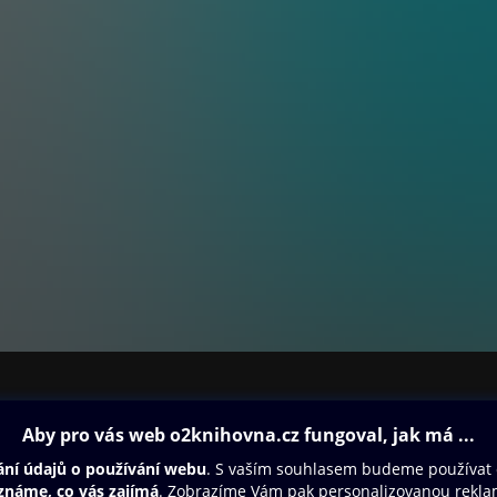
ovna
Další zábava
Oneplay
Oneplay Originály