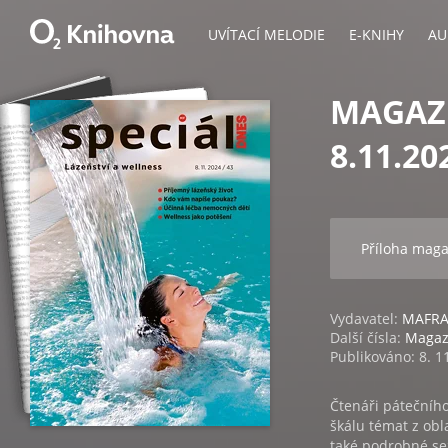
UVÍTACÍ MELODIE
E-KNIHY
AU
MAGAZÍ
8.11.20
Příloha mag
Vydavatel:
MAFRA,
Další čísla:
Magaz
Publikováno: 8. 1
Čtenáři pátečního
škálu témat z obl
také podrobné se