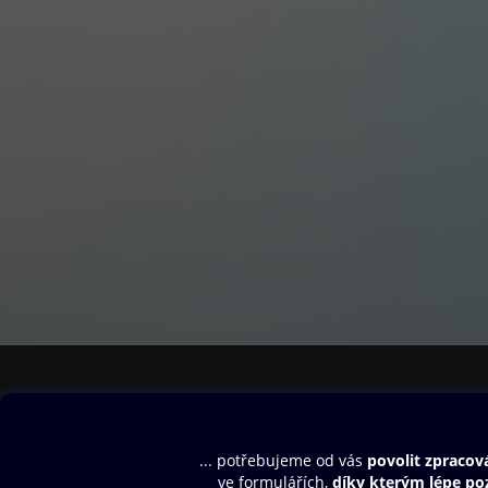
Obsah ke stažení
Moje O2 Knih
Uvítací melodie
Přihlásit se
Aplikace a hry
E-knihy
Dárkový poukaz
SMS/MMS Info