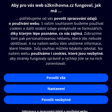
Obsah ke stažení
Moje O2 Knihovna
Další zábava
© O2 Czech Republic a.s.
Nákupní řád
Přístupnost
Aplikace O2 Knihovna
Zásady zpracování osobních údajů
Čti a poslouchej své e-knihy a
Cookies
audioknihy rychleji a pohodlněji.
Nastavení cookies
STÁHNOUT