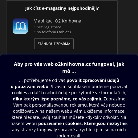
Jak číst e-magazíny nejpohodlněji?
V aplikaci O2 Knihovna
• bez registrace
• na telefonu i tabletu
STÁHNOUT ZDARMA
Obsah ke stažení
Moje O2 Knihovna
Další zábava
© O2 Czech Republic a.s.