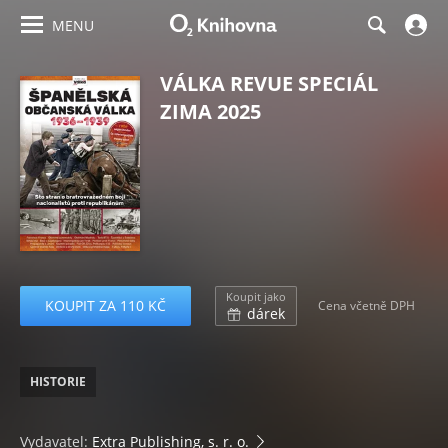
MENU
VÁLKA REVUE SPECIÁL
ZIMA 2025
Koupit jako
KOUPIT ZA 110 KČ
Cena včetně DPH
dárek
HISTORIE
Vydavatel:
Extra Publishing, s. r. o.