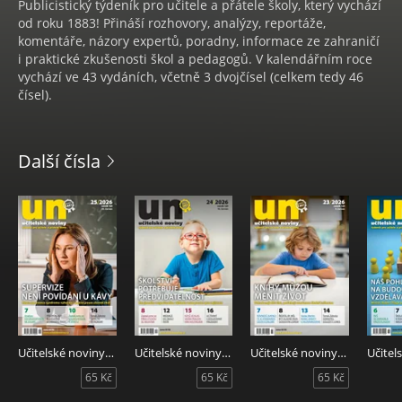
Publicistický týdeník pro učitele a přátele školy, který vychází
od roku 1883! Přináší rozhovory, analýzy, reportáže,
komentáře, názory expertů, poradny, informace ze zahraničí
i praktické zkušenosti škol a pedagogů. V kalendářním roce
vychází ve 43 vydáních, včetně 3 dvojčísel (celkem tedy 46
čísel).
Další čísla
Učitelské noviny 25/2026
Učitelské noviny 24/2026
Učitelské noviny 23/2026
65 Kč
65 Kč
65 Kč