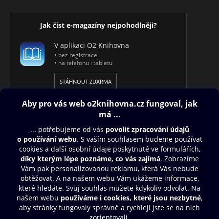
Jak číst e-magazíny nejpohodlněji?
V aplikaci O2 Knihovna
• bez registrace
• na telefonu i tabletu
STÁHNOUT ZDARMA
Obsah ke stažení
Moje O2 Knihovna
Další zábava
© O2 Czech Republic a.s.