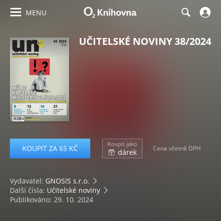
MENU
UČITELSKÉ NOVINY 38/2024
Koupit jako
KOUPIT ZA 65 KČ
Cena včetně DPH
dárek
Vydavatel:
GNOSIS s.r.o.
Další čísla:
Učitelské noviny
Publikováno: 29. 10. 2024