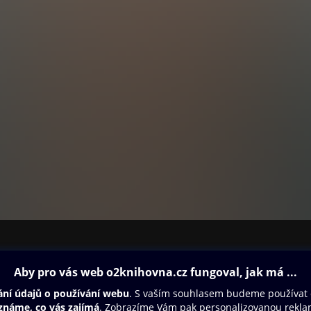
ovna
Další zábava
Oneplay
Oneplay Originály