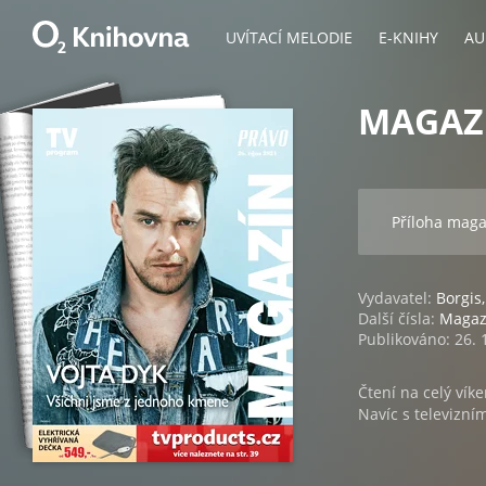
UVÍTACÍ MELODIE
E-KNIHY
AU
MAGAZÍ
Příloha mag
Vydavatel:
Borgis,
Další čísla:
Magaz
Publikováno: 26. 
Čtení na celý víke
Navíc s televizn