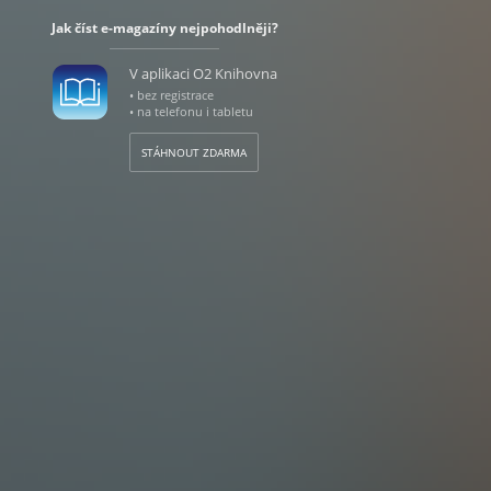
Jak číst e-magazíny nejpohodlněji?
V aplikaci O2 Knihovna
• bez registrace
• na telefonu i tabletu
STÁHNOUT ZDARMA