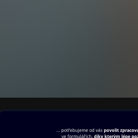
Obsah ke stažení
Moje O2 Knih
Uvítací melodie
Přihlásit se
Aplikace a hry
E-knihy
Dárkový poukaz
SMS/MMS Info