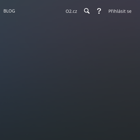
BLOG
O2.cz
Přihlásit se