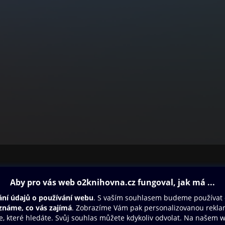
ovna
Další zábava
Oneplay
Oneplay Originály
Sport