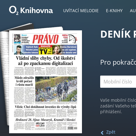
UVÍTACÍ MELODIE
E-KNIHY
AU
DENÍK 
Pro pokrač
Vaše mobilní čísl
zadání Vašeho te
přihlášení.
Zpět