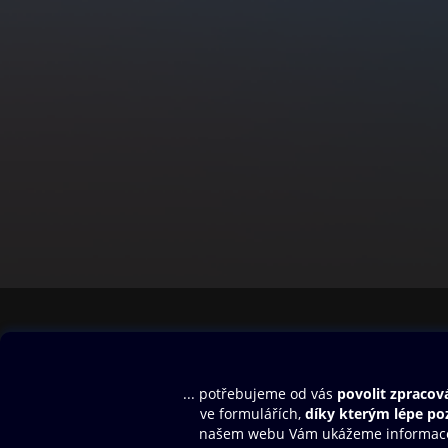
Obsah ke stažení
Moje O2 Knih
Uvítací melodie
Přihlásit se
Aplikace a hry
E-knihy
Dárkový poukaz
SMS/MMS Info
Audioknihy
Nápověda
Blog