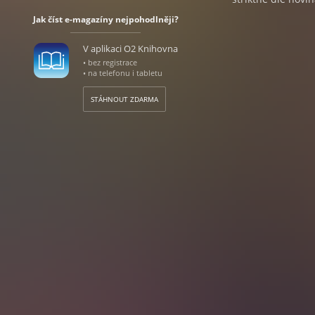
Jak číst e-magazíny nejpohodlněji?
V aplikaci O2 Knihovna
• bez registrace
• na telefonu i tabletu
STÁHNOUT ZDARMA