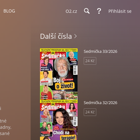
BLOG
O2.cz
Přihlásit se
Další čísla
Sedmička 33/2026
24 Kč
Sedmička 32/2026
i
24 Kč
tné
radny,
psané