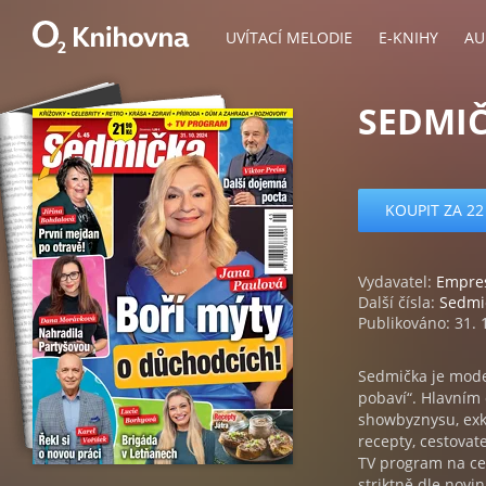
UVÍTACÍ MELODIE
E-KNIHY
AU
SEDMIČ
KOUPIT ZA 22
Vydavatel:
Empre
Další čísla:
Sedmi
Publikováno: 31. 
Sedmička je moder
pobaví“. Hlavním 
showbyznysu, exk
recepty, cestovat
TV program na ce
striktně dle novi