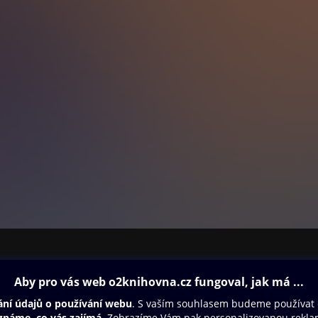
ovna
Další zábava
Oneplay
Oneplay Originály