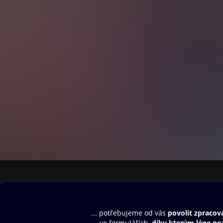
Obsah ke stažení
Moje O2 Knih
Uvítací melodie
Přihlásit se
Aplikace a hry
E-knihy
Dárkový poukaz
SMS/MMS Info