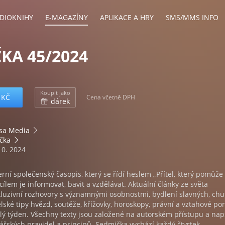
DIOKNIHY
E-MAGAZÍNY
APLIKACE A HRY
SMS/MMS INFO
KA 45/2024
Koupit jako
 KČ
Cena včetně DPH
dárek
sa Media
čka
10. 2024
ní společenský časopis, který se řídí heslem „Přítel, který pomůže 
cílem je informovat, bavit a vzdělávat. Aktuální články ze světa
luzivní rozhovory s významnými osobnostmi, bydlení slavných, chu
elské tipy hvězd, soutěže, křížovky, horoskopy, právní a vztahové po
lý týden. Všechny texty jsou založené na autorském přístupu a na
nářských pravidel a principů. Sedmička vychází každý čtvrtek.