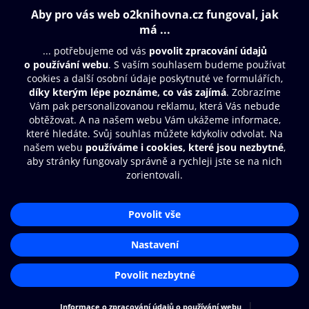
Obsah ke stažení
Moje O2 Knihovna
Další zábava
© O2 Czech Republic a.s.
Nákupní řád
Přístupnost
Aplikace O2 Knihovna
Zásady zpracování osobních údajů
Čti a poslouchej své e-knihy a
Cookies
audioknihy rychleji a pohodlněji.
Nastavení cookies
STÁHNOUT