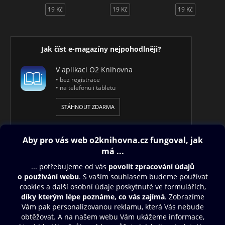
19 Kč
19 Kč
19 Kč
Jak číst e-magazíny nejpohodlněji?
V aplikaci O2 Knihovna
• bez registrace
• na telefonu i tabletu
STÁHNOUT ZDARMA
Obsah ke stažení
Moje O2 Knihovna
Další zábava