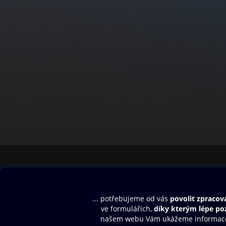
Obsah ke stažení
Moje O2 Knih
Uvítací melodie
Přihlásit se
Aplikace a hry
E-knihy
Dárkový poukaz
SMS/MMS Info
Audioknihy
Nápověda
Blog