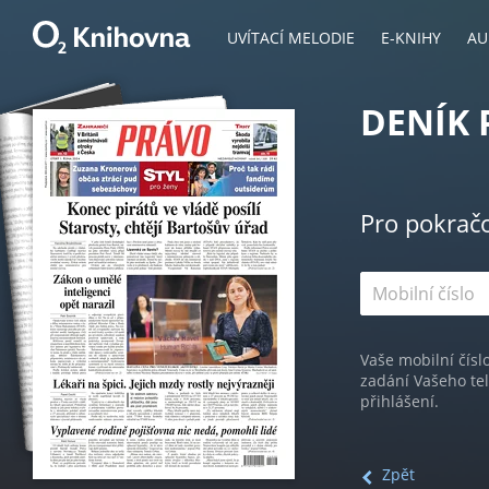
UVÍTACÍ MELODIE
E-KNIHY
AU
DENÍK 
Pro pokrač
Vaše mobilní čísl
zadání Vašeho te
přihlášení.
Zpět