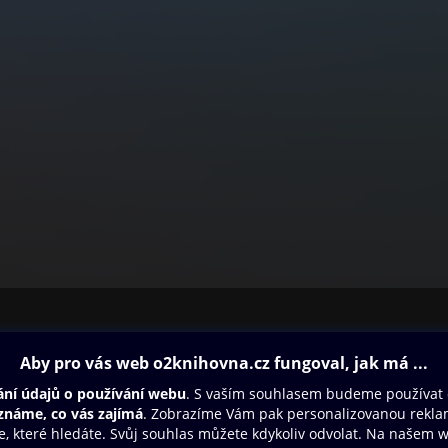
ovna
Další zábava
Oneplay
Oneplay Originály
Sport