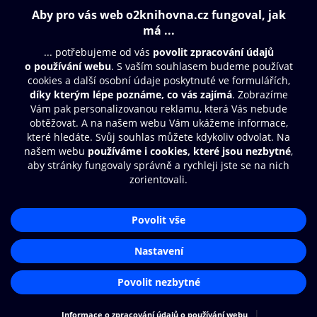
Obsah ke stažení
Moje O2 Knihovna
Další zábava
© O2 Czech Republic a.s.
Nákupní řád
Přístupnost
Aplikace O2 Knihovna
Zásady zpracování osobních údajů
Čti a poslouchej své e-knihy a
Cookies
audioknihy rychleji a pohodlněji.
Nastavení cookies
STÁHNOUT