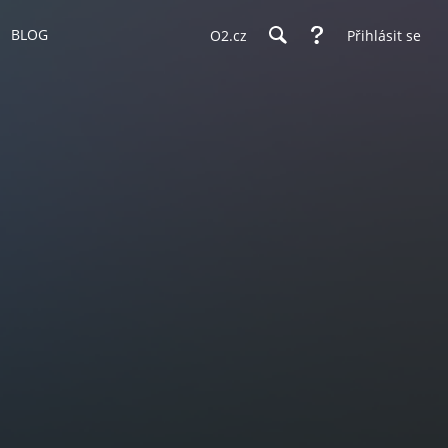
BLOG
O2.cz
Přihlásit se