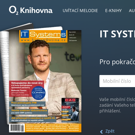
UVÍTACÍ MELODIE
E-KNIHY
AU
IT SYS
Pro pokrač
Vaše mobilní čísl
zadání Vašeho te
přihlášení.
Zpět