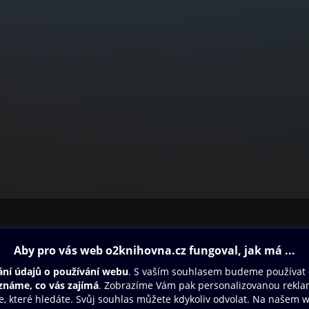
ovna
Další zábava
Oneplay
Oneplay Originály
Sport