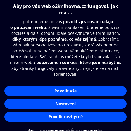
Obsah ke stažení
Moje O2 Knihovna
Další zábava
© O2 Czech Republic a.s.
Nákupní řád
Přístupnost
Aplikace O2 Knihovna
Zásady zpracování osobních údajů
Čti a poslouchej své e-knihy a
Cookies
audioknihy rychleji a pohodlněji.
Nastavení cookies
STÁHNOUT