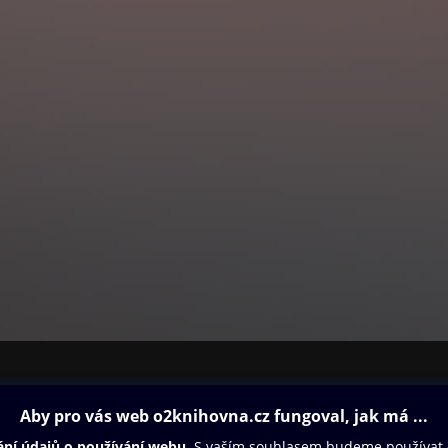
ovna
Další zábava
Oneplay