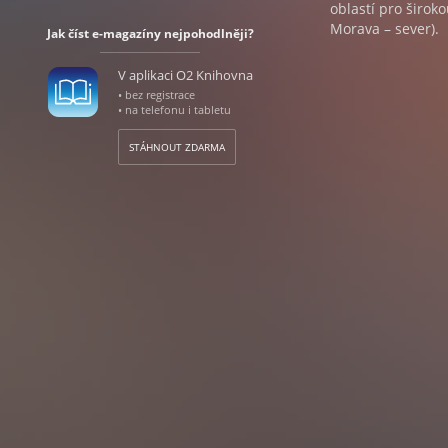
oblastí pro širok
Morava – sever).
Jak číst e-magazíny nejpohodlněji?
V aplikaci O2 Knihovna
• bez registrace
• na telefonu i tabletu
STÁHNOUT ZDARMA