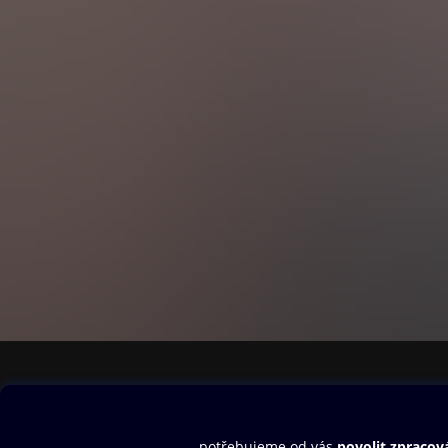
Obsah ke stažení
Moje O2 Knih
Uvítací melodie
Přihlásit se
Aplikace a hry