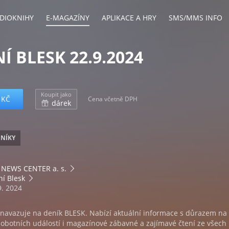
DIOKNIHY
E-MAGAZÍNY
APLIKACE A HRY
SMS/MMS INFO
Í BLESK 22.9.2024
Koupit jako
 KČ
Cena včetně DPH
dárek
ENÍKY
NEWS CENTER a. s.
í Blesk
9. 2024
navazuje na deník BLESK. Nabízí aktuální informace s důrazem na
sobotních událostí i magazínové zábavné a zajímavé čtení ze všech