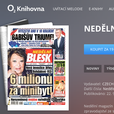
UVÍTACÍ MELODIE
E-KNIHY
AU
NEDĚLN
KOUPIT ZA 19
NOVINY
TÝD
Vydavatel:
CZECH 
Další čísla:
Neděln
Publikováno: 22. 
Nedělní magazín 
zpravodajství ze 