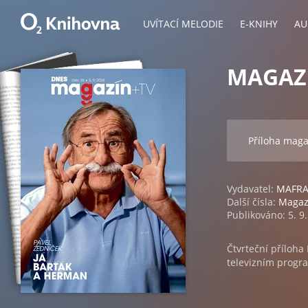
UVÍTACÍ MELODIE
E-KNIHY
AU
MAGAZÍ
Příloha mag
Vydavatel:
MAFRA,
Další čísla:
Magaz
Publikováno: 5. 9
Čtvrteční příloh
televizním prog