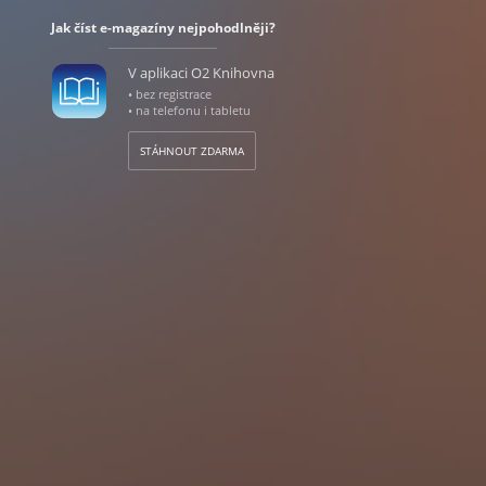
Jak číst e-magazíny nejpohodlněji?
V aplikaci O2 Knihovna
• bez registrace
• na telefonu i tabletu
STÁHNOUT ZDARMA