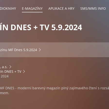
DIOKNIHY
E-MAGAZÍNY
APLIKACE A HRY
SMS/MMS INFO
N DNES + TV 5.9.2024
azínu
MF Dnes 5.9.2024
 a.s.
ín DNES + TV
. 2024
a MF DNES - moderní barevný magazín plný zajímavého čtení s rozs
ramem.