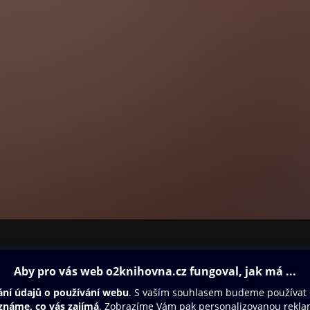
ovna
Další zábava
Oneplay
Oneplay Originály