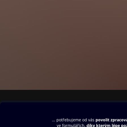
Obsah ke stažení
Moje O2 Knih
Uvítací melodie
Přihlásit se
Aplikace a hry
E-knihy
Dárkový poukaz
SMS/MMS Info