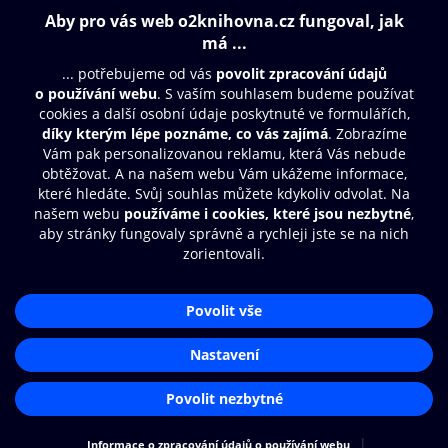
Obsah ke stažení
Moje O2 Knihovna
Další zábava
© O2 Czech Republic a.s.
Nákupní řád
Přístupnost
Aplikace O2 Knihovna
Zásady zpracování osobních údajů
Čti a poslouchej své e-knihy a
Cookies
audioknihy rychleji a pohodlněji.
Nastavení cookies
STÁHNOUT