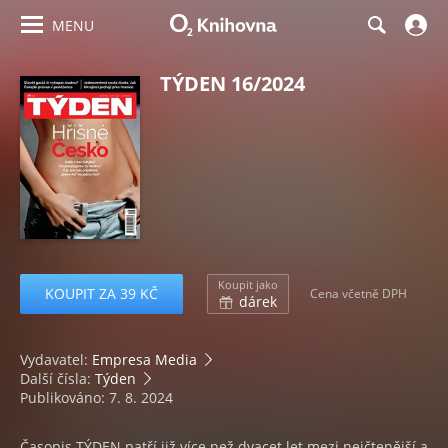
MENU
TÝDEN 16/2024
Koupit jako
KOUPIT ZA 39 KČ
Cena včetně DPH
dárek
Vydavatel:
Empresa Media
Další čísla:
Týden
Publikováno: 7. 8. 2024
Časopis TÝDEN patří již více než dvacet let mezi nejčtenější a