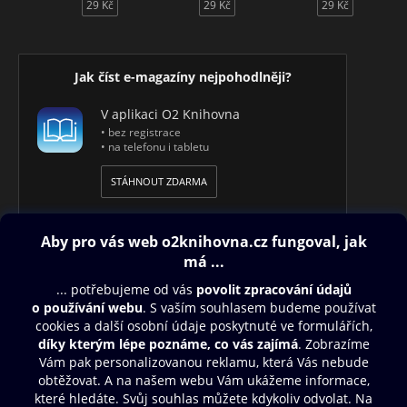
29 Kč
29 Kč
29 Kč
Jak číst e-magazíny nejpohodlněji?
V aplikaci O2 Knihovna
• bez registrace
• na telefonu i tabletu
STÁHNOUT ZDARMA
Obsah ke stažení
Moje O2 Knihovna
Další zábava