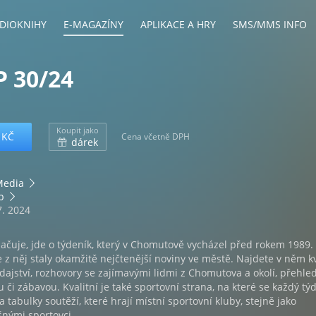
DIOKNIHY
E-MAGAZÍNY
APLIKACE A HRY
SMS/MMS INFO
 30/24
Koupit jako
 KČ
Cena včetně DPH
dárek
Media
p
7. 2024
ačuje, jde o týdeník, který v Chomutově vycházel před rokem 1989.
e z něj staly okamžitě nejčtenější noviny ve městě. Najdete v něm kv
dajství, rozhovory se zajímavými lidmi z Chomutova a okolí, přehle
u či zábavou. Kvalitní je také sportovní strana, na které se každý tý
a tabulky soutěží, které hrají místní sportovní kluby, stejně jako
šnými sportovci.