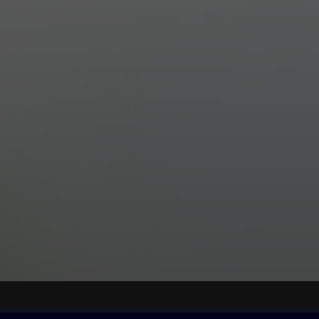
ovna
Další zábava