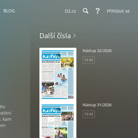
BLOG
O2.cz
Přihlásit se
Další čísla
Nástup 32/2026
10 Kč
Nástup 31/2026
 Po
alitní
10 Kč
d, kam
den