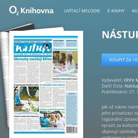
UVÍTACÍ MELODIE
E-KNIHY
AU
NÁSTUP
KOUPIT ZA 10
Vydavatel:
Ohře 
Další čísla:
Nástu
Publikováno: 27. 
Jak už název nazn
jeho privatizaci s
regionální zpravo
vyrazit za kulturo
objevují výsledky 
rozhovory s úspě