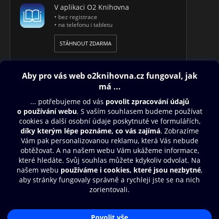
V aplikaci O2 Knihovna
• bez registrace
• na telefonu i tabletu
STÁHNOUT ZDARMA
Obsah ke stažení
Moje O2 Knihovna
Další zábava
© O2 Czech Republic a.s.
Nákupní řád
Přístupnost