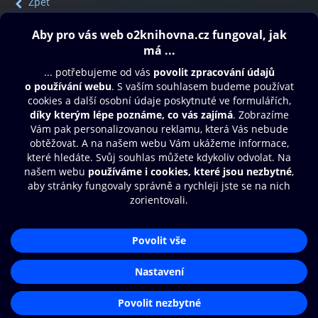
Zpět
Obsah ke stažení
Moje O2 Knihovna
Další zábava
© O2 Czech Republic a.s.
Nákupní řád
Přístupnost
Aplikace O2 Knihovna
Zásady zpracování osobních údajů
Čti a poslouchej své e-knihy a
Cookies
audioknihy rychleji a pohodlněji.
Nastavení cookies