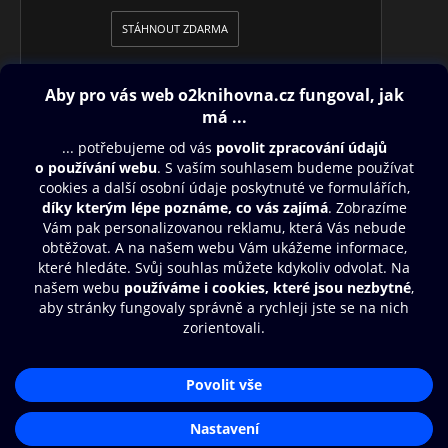
STÁHNOUT ZDARMA
Obsah ke stažení
Moje O2 Knihovna
Další zábava
© O2 Czech Republic a.s.
Nákupní řád
Přístupnost
Aplikace O2 Knihovna
Zásady zpracování osobních údajů
Čti a poslouchej své e-knihy a
Cookies