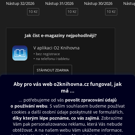
Nástup 32/2026
Nástup 31/2026
Nástup 30/2026
Nástu
10 Kč
10 Kč
10 Kč
Jak číst e-magazíny nejpohodlněji?
V aplikaci O2 Knihovna
• bez registrace
• na telefonu i tabletu
STÁHNOUT ZDARMA
Obsah ke stažení
Moje O2 Knihovna
Další zábava