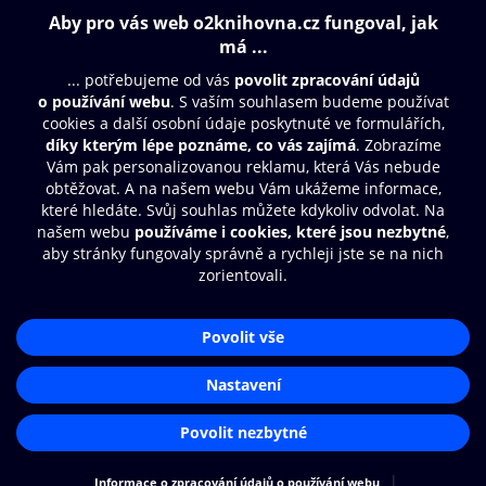
Obsah ke stažení
Moje O2 Knihovna
Další zábava
© O2 Czech Republic a.s.
Nákupní řád
Přístupnost
Aplikace O2 Knihovna
Zásady zpracování osobních údajů
Čti a poslouchej své e-knihy a
Cookies
audioknihy rychleji a pohodlněji.
Nastavení cookies
STÁHNOUT