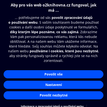
Obsah ke stažení
Moje O2 Knihovna
Další zábava
© O2 Czech Republic a.s.
Nákupní řád
Přístupnost
Aplikace O2 Knihovna
Zásady zpracování osobních údajů
Čti a poslouchej své e-knihy a
Cookies
audioknihy rychleji a pohodlněji.
Nastavení cookies
STÁHNOUT