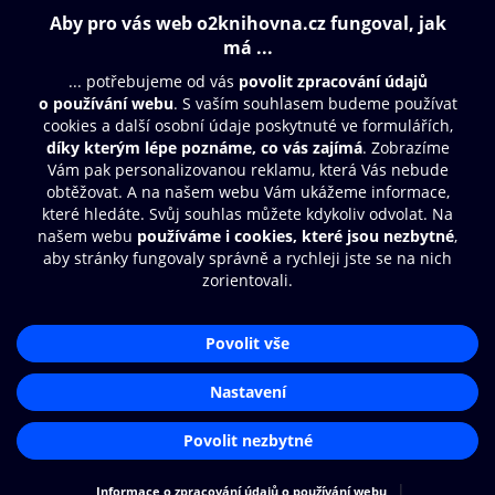
Obsah ke stažení
Moje O2 Knihovna
Další zábava
© O2 Czech Republic a.s.
Nákupní řád
Přístupnost
Aplikace O2 Knihovna
Zásady zpracování osobních údajů
Čti a poslouchej své e-knihy a
Cookies
audioknihy rychleji a pohodlněji.
Nastavení cookies
STÁHNOUT