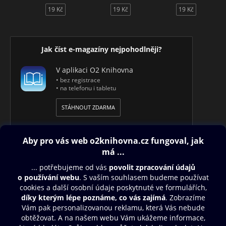
19 Kč
19 Kč
19 Kč
Jak číst e-magazíny nejpohodlněji?
V aplikaci O2 Knihovna
• bez registrace
• na telefonu i tabletu
STÁHNOUT ZDARMA
Obsah ke stažení
Moje O2 Knihovna
Další zábava