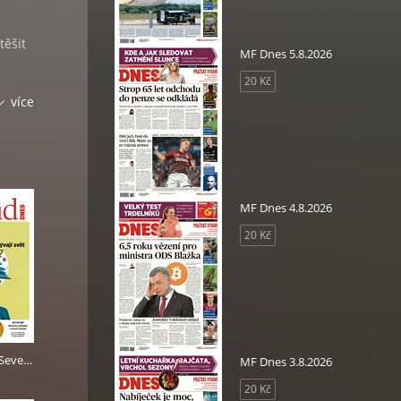
těšit
MF Dnes 5.8.2026
20 Kč
více
LITY
MF Dnes 4.8.2026
20 Kč
ULU.
Víkend DNES Severní Čechy - 25.5.2024
MF Dnes 3.8.2026
20 Kč