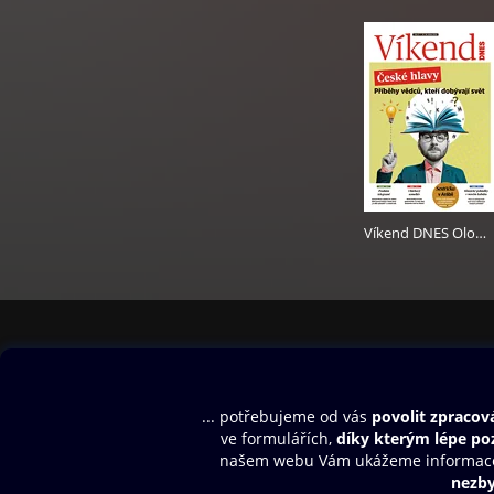
Víkend DNES Olomoucký - 25.5.2024
Obsah ke stažení
Moje O2 Knih
Uvítací melodie
Přihlásit se
Aplikace a hry
E-knihy
Dárkový poukaz
SMS/MMS Info
Audioknihy
Nápověda
Blog
E-magazíny
Napište nám