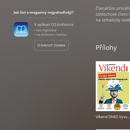
Čtenářům přináší 
Jak číst e-magazíny nejpohodlněji?
oddechové čtení 
na tematicky ladě
V aplikaci O2 Knihovna
• bez registrace
Každý týden na 4
• na telefonu i tabletu
• Pondělí s nejč
Přílohy
STÁHNOUT ZDARMA
• V úterý čtenáři
• Středa s inspir
• Čtvrtek s tele
• Pátek se mohou 
• Sobota se spou
V RÁMCI NÁKUPU 
Víkend DNES Vysočina - 25.5.