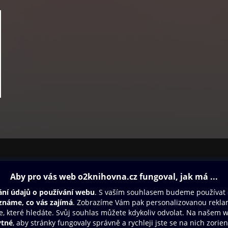
ovna
Další zábava
Oneplay
Oneplay Originály
Sport