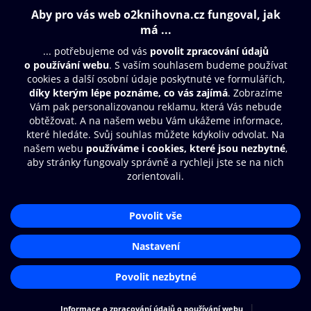
Obsah ke stažení
Moje O2 Knihovna
Další zábava
© O2 Czech Republic a.s.
Nákupní řád
Přístupnost
Aplikace O2 Knihovna
Zásady zpracování osobních údajů
Čti a poslouchej své e-knihy a
Cookies
audioknihy rychleji a pohodlněji.
Nastavení cookies
STÁHNOUT