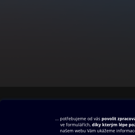
Obsah ke stažení
Moje O2 Knih
Uvítací melodie
Přihlásit se
Aplikace a hry
E-knihy
Dárkový poukaz
SMS/MMS Info
Audioknihy
Nápověda
Blog