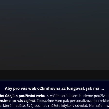
ovna
Další zábava
Oneplay
Oneplay Originály
Sport