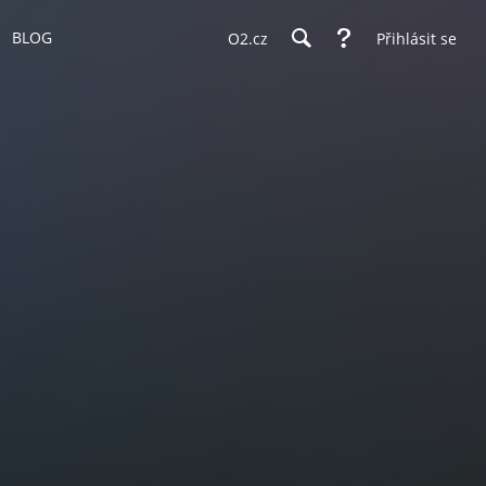
BLOG
O2.cz
Přihlásit se