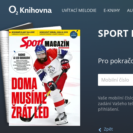
UVÍTACÍ MELODIE
E-KNIHY
AU
SPORT 
Pro pokrač
Vaše mobilní čísl
zadání Vašeho te
přihlášení.
Zpět