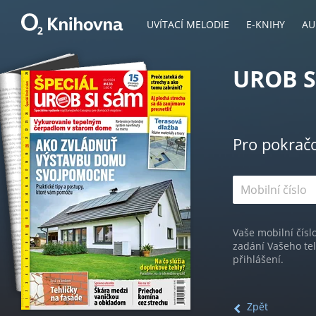
UVÍTACÍ MELODIE
E-KNIHY
AU
UROB S
Pro pokrač
Vaše mobilní čísl
zadání Vašeho te
přihlášení.
Zpět