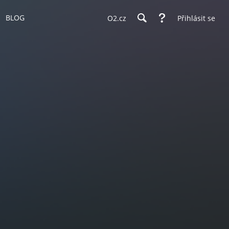
BLOG
O2.cz
Přihlásit se