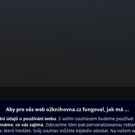
ovna
Další zábava
Oneplay
Oneplay Originály
Sport