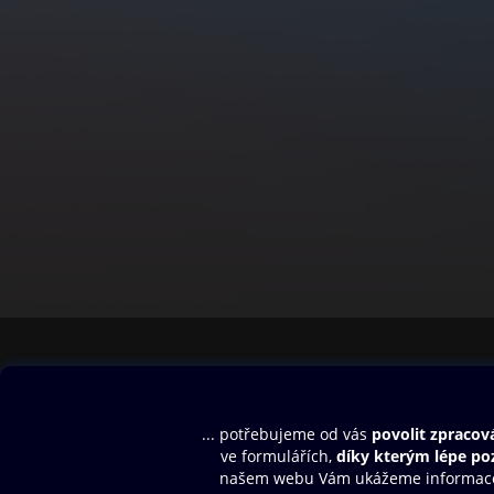
Obsah ke stažení
Moje O2 Knih
Uvítací melodie
Přihlásit se
Aplikace a hry
E-knihy
Dárkový poukaz
SMS/MMS Info
Audioknihy
Nápověda
Blog