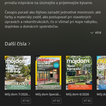
prináša inšpirácie na útulnejšie a príjemnejšie bývanie.
Časopis poradí ako štýlovo zariadiť jednotlivé miestnosti, aké
farby a materiály zvoliť, ako postupovať pri stavebných
úpravách a rekonštrukciách, čo si všímať pri kúpe nábytku,
doplnkov a domácich spotrebičov.
více
Čitateľ sa dozvie, aké úskalia ho čakajú pri stavbe rodinného
domu a určite ho poteší samostatná časť venovaná
Další čísla
záhradným inšpiráciám.
Pravidelné rubriky:
BÝVANIE
• tipy & trendy
• návšteva v byte, v dome
• praktická stránka veci
• showroom
• domáci pomocníci
Môj dom 7/202608
Môj dom špeciál 2/2026
Môj dom 6/2026
Môj d
• riešenie na mieru
47 Kč
47 Kč
47 Kč
• financie