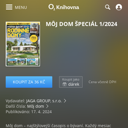
MENU
MÔJ DOM ŠPECIÁL 1/2024
Koupit jako
KOUPIT ZA 36 KČ
Cena včetně DPH
dárek
Vydavatel:
JAGA GROUP, s.r.o.
Další čísla:
Môj dom
Publikováno: 17. 4. 2024
Môj dom – najštýlovejší časopis o bývaní. Každý mesiac