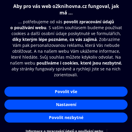
Obsah ke stažení
Moje O2 Knihovna
Další zábava
© O2 Czech Republic a.s.
Nákupní řád
Přístupnost
Aplikace O2 Knihovna
Zásady zpracování osobních údajů
Čti a poslouchej své e-knihy a
Cookies
audioknihy rychleji a pohodlněji.
Nastavení cookies
STÁHNOUT