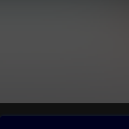
Obsah ke stažení
Moje O2 Knih