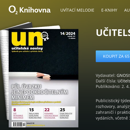
UVÍTACÍ MELODIE
E-KNIHY
AU
UČITEL
KOUPIT ZA 65
Vydavatel:
GNOSIS
Další čísla:
Učitel
Publikováno: 2. 4
Publicistický týde
rozhovory, analýz
zahraničí i prakt
vydáních, včetně 3