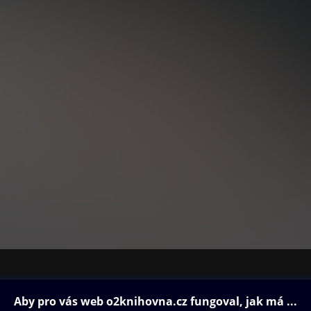
ovna
Další zábava