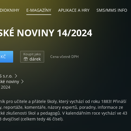
DIOKNIHY
E-MAGAZÍNY
APLIKACE A HRY
SMS/MMS INFO
SKÉ NOVINY 14/2024
Koupit jako
 KČ
Cena včetně DPH
dárek
 s.r.o.
ské noviny
. 2024
ník pro učitele a přátele školy, který vychází od roku 1883! Přináší
y, reportáže, komentáře, názory expertů, poradny, informace ze
ické zkušenosti škol a pedagogů. V kalendářním roce vychází ve 43
 dvojčísel (celkem tedy 46 čísel).