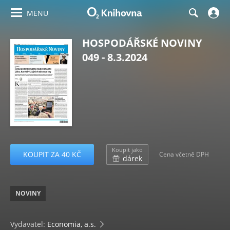
MENU
HOSPODÁŘSKÉ NOVINY
049 - 8.3.2024
Koupit jako
KOUPIT ZA 40 KČ
Cena včetně DPH
dárek
NOVINY
Vydavatel:
Economia, a.s.