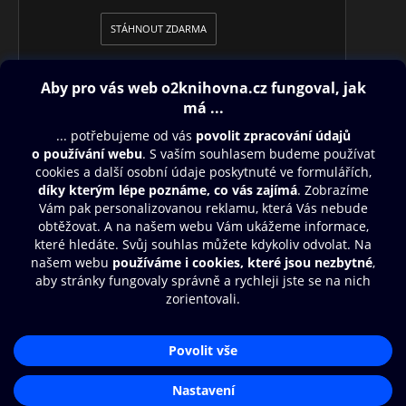
STÁHNOUT ZDARMA
Obsah ke stažení
Moje O2 Knihovna
Další zábava
© O2 Czech Republic a.s.
Nákupní řád
Přístupnost
Aplikace O2 Knihovna
Zásady zpracování osobních údajů
Čti a poslouchej své e-knihy a
Cookies