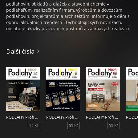
podlahovin, obkladů a dlažeb a stavební chemie –
podlahářům, realizačním firmám, výrobcům a dovozcům
podlahovin, projektantům a architektům. Informuje o dění z
oboru, aktuálních trendech i technologických novinkách,
obsahuje ukázky pracovních postupů a zajímavých realizací.
Další čísla
PODLAHY Profi 3/2026
PODLAHY Profi 1-2/2026
PODLAHY Profi 6/2025
55 Kč
55 Kč
55 Kč