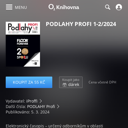
MENU
PODLAHY PROFI 1-2/2024
Koupit jako
KOUPIT ZA 55 KČ
Cena včetně DPH
dárek
Vydavatel:
iProffi
Další čísla:
PODLAHY Profi
Publikováno: 5. 3. 2024
Elektronický časopis – určený odborníkům v oblasti