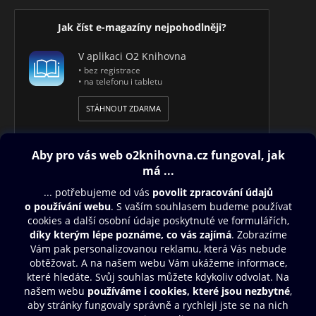
Jak číst e-magazíny nejpohodlněji?
V aplikaci O2 Knihovna
• bez registrace
• na telefonu i tabletu
STÁHNOUT ZDARMA
Obsah ke stažení
Moje O2 Knihovna
Další zábava
© O2 Czech Republic a.s.