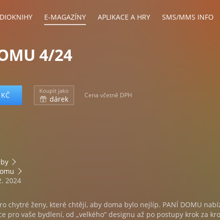
DIOKNIHY
E-MAGAZÍNY
APLIKACE A HRY
SMS/MMS INFO
OMU 4/24
Koupit jako
 KČ
Cena včetně DPH
dárek
bby
domu
2. 2024
ro chytré ženy, které chtějí, aby doma bylo nejlíp. PANÍ DOMU nabí
ace pro vaše bydlení, od „velkého“ designu až po postupy krok za k