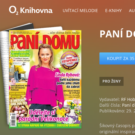
UVÍTACÍ MELODIE
E-KNIHY
AU
PANÍ D
KOUPIT ZA 35
PRO ŽENY
Vydavatel:
RF Ho
Další čísla:
Paní 
Publikováno: 29. 
Šikovný časopis p
originální inspir