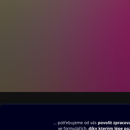
Obsah ke stažení
Moje O2 Knih
Uvítací melodie
Přihlásit se
Aplikace a hry
E-knihy
Dárkový poukaz
SMS/MMS Info