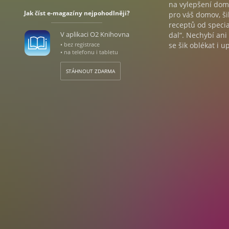
na vylepšení domo
Jak číst e-magazíny nejpohodlněji?
pro váš domov, ši
receptů od specia
V aplikaci O2 Knihovna
dal“. Nechybí ani
• bez registrace
se šik oblékat i 
• na telefonu i tabletu
STÁHNOUT ZDARMA