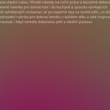
va vlastní rukou. Přináší návody na ruční práce a kouzelné dekor
kovné novinky pro domácnost i do kuchyně a spoustu vynikajících
lit vyhlášených restaurací až po úsporné tipy na rychlé jídlo „co d
 zdravotní rubrika pro dobrou kondici v každém věku a také inspirac
upravovat, i když nemáte dokonalou pleť a ideální postavu.