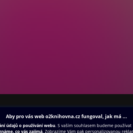
ovna
Další zábava
Oneplay
Oneplay Originály