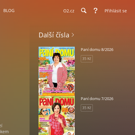
BLOG
O2.cz
Přihlásit se
Další čísla
Paní domu 8/2026
35 Kč
Paní domu 7/2026
35 Kč
zí
rokem