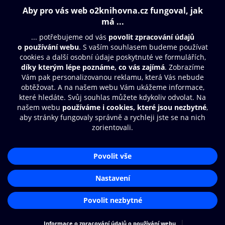
Obsah ke stažení
Moje O2 Knihovna
Další zábava
© O2 Czech Republic a.s.
Nákupní řád
Přístupnost
Aplikace O2 Knihovna
Zásady zpracování osobních údajů
Čti a poslouchej své e-knihy a
Cookies
audioknihy rychleji a pohodlněji.
Nastavení cookies
STÁHNOUT