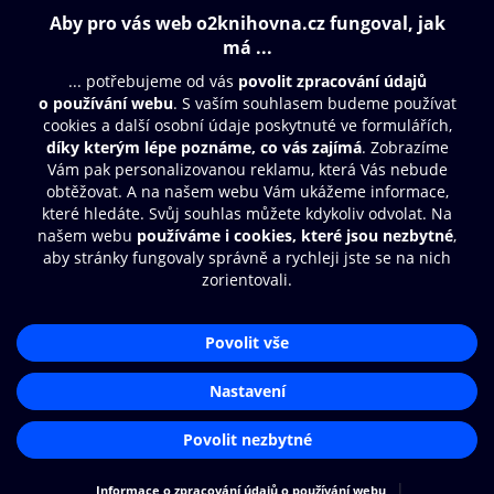
Obsah ke stažení
Moje O2 Knihovna
Další zábava
© O2 Czech Republic a.s.
Nákupní řád
Přístupnost
Aplikace O2 Knihovna
Zásady zpracování osobních údajů
Čti a poslouchej své e-knihy a
Cookies
audioknihy rychleji a pohodlněji.
Nastavení cookies
STÁHNOUT