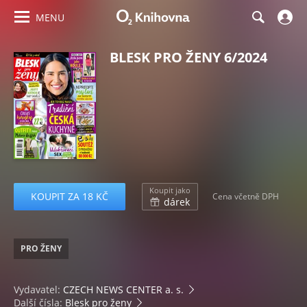
MENU
BLESK PRO ŽENY 6/2024
Koupit jako
KOUPIT ZA 18 KČ
Cena včetně DPH
dárek
PRO ŽENY
Vydavatel:
CZECH NEWS CENTER a. s.
Další čísla:
Blesk pro ženy