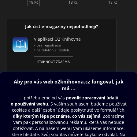
18 Kč
18 Kč
18 Kč
Jak číst e-magazíny nejpohodlněji?
V aplikaci O2 Knihovna
• bez registrace
• na telefonu i tabletu
STÁHNOUT ZDARMA
Obsah ke stažení
Moje O2 Knihovna
Další zábava