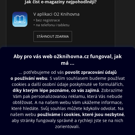
Jak číst e-magazíny nejpohodlněji?
V aplikaci O2 Knihovna
• bez registrace
• na telefonu i tabletu
STÁHNOUT ZDARMA
Obsah ke stažení
Moje O2 Knihovna
Další zábava
© O2 Czech Republic a.s.
Nákupní řád