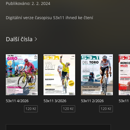
Publikováno: 2. 2. 2024
Digitální verze časopisu 53x11 ihned ke čtení
Další čísla
53x11 4/2026
53x11 3/2026
53x11 2/2026
53x11
120 Kč
120 Kč
120 Kč